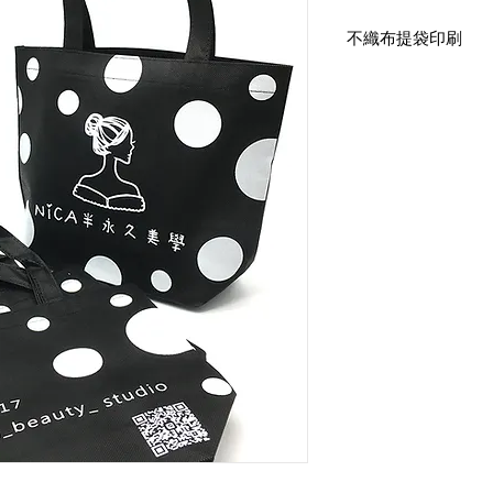
不織布提袋印刷
4. 有底無側 不織布袋
小：寬33高26底10cm
印刷：滿版單色印刷
兩面不同印刷內容
布顏色：黑色
手提式提把