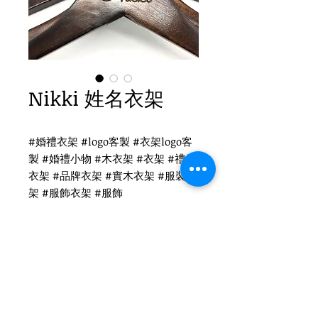
Nikki 姓名衣架
#婚禮衣架 #logo客製 #衣架logo客
製 #婚禮小物 #木衣架 #衣架 #禮品
衣架 #品牌衣架 #實木衣架 #服裝衣
架 #服飾衣架 #服飾
Nikki姓名衣架
WH-010 復古木衣架
圓勾頭 / 單面雷射logo
衣架尺寸：38x1.2cm
Tel
(02)2694-1908