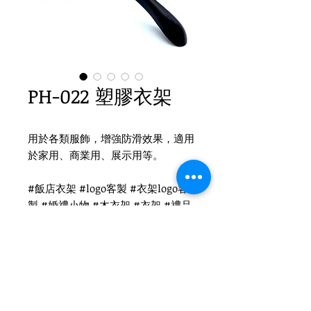
PH-022 塑膠衣架
用於各類服飾，增強防滑效果，適用
於家用、商業用、展示用等。
#飯店衣架 #logo客製 #衣架logo客
製 #婚禮小物 #木衣架 #衣架 #禮品
衣架 #品牌衣架 #塑膠衣架
Product Info
材質 : 塑膠+無凹槽
尺寸 : 女39.5x3.5cm