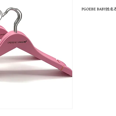
PGOEBE BABY姓
WH-010P 粉紅色衣架
圓勾頭 / 單面雷射log
衣架尺寸：38x1.2cm