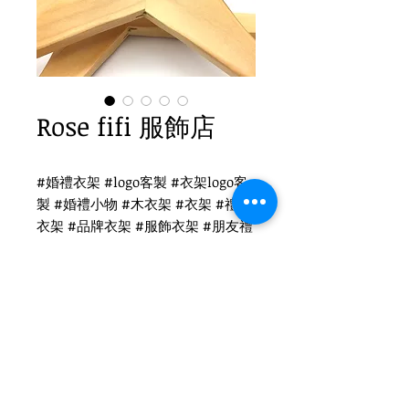
Rose fifi 服飾店
#婚禮衣架 #logo客製 #衣架logo客
製 #婚禮小物 #木衣架 #衣架 #禮品
衣架 #品牌衣架 #服飾衣架 #朋友禮
Rose fifi 衣架logo客製
WH-010O 原木衣架
圓勾頭 / 單面雷射logo
衣架尺寸：38x1.2cm
Tel
(02)2694-1908
Fax
(02)2694-9911