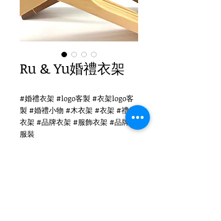
Ru & Yu婚禮衣架
#婚禮衣架 #logo客製 #衣架logo客
製 #婚禮小物 #木衣架 #衣架 #禮品
衣架 #品牌衣架 #服飾衣架 #品牌 #
服裝
Ru & Yu婚禮衣架衣架logo客製
WH-019O 原木衣架
扁勾頭 / 單面雷射logo
衣架尺寸：38x1.2cm
Tel
(02)2694-1908