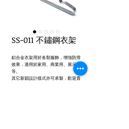
SS-011 不鏽鋼衣架
鋁合金衣架用於各類服飾，增強防滑
效果，適用於家用、商業用、展示用
等。
其它新穎設計樣式亦可承製，歡迎貴
司提供設計
Product Info
不鏽鋼衣架
材質：不鏽鋼衣架
尺寸：42 x 0.3cm
Tel
(02)2694-1908