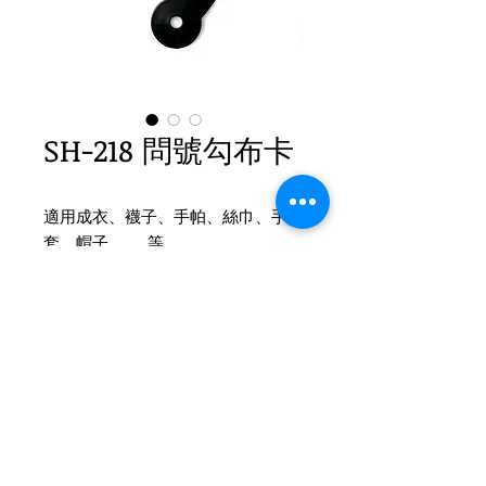
SH-218 問號勾布卡
適用成衣、襪子、手帕、絲巾、手
套、帽子 ....... 等
Product Info
SH-218
問號勾布卡
1. 尺寸：高: 76mm , 寬: 61mm , 厚:
2mm , 洞5.8mm
Tel
(02)2694-1908
2. 顏色：黑色、白色
Fax
(02)2694-9911
3. 包裝：30 kg / bag
22154新北市汐止區環河街185巷7號