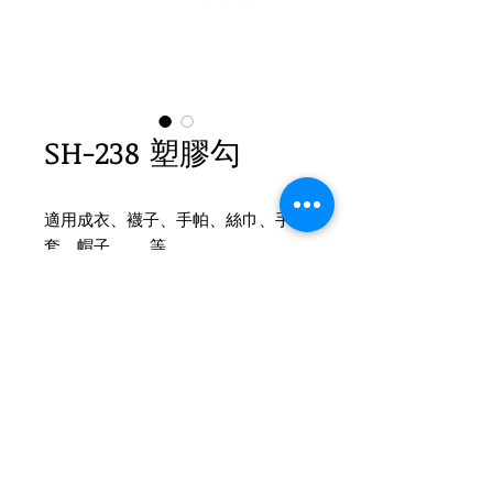
SH-238 塑膠勾
適用成衣、襪子、手帕、絲巾、手
套、帽子 ....... 等
Product Info
SH-238 塑膠勾 掛勾
1. 尺寸：高: 38.5mm , 寬: 101.5mm ,
厚: 2.8mm
Tel
(02)2694-1908
2. 顏色：透明
Fax
(02)2694-9911
3. 包裝：3,000pcs / CTN
22154新北市汐止區環河街185巷7號
4. 材質：PP