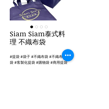
Siam Siam泰式料
理 不織布袋
#提袋 #袋子 #不織布袋 #不織布提
袋 #客製化提袋 #購物袋 #商用提袋
#服飾提袋 #包裝袋 #包材 #環保袋
不織布提袋印刷
不織布提袋-有底有側
尺寸：寬30x高30x底30cm
印刷：雙面單色印刷
Tel
(02)2694-1908
布顏色：B154A