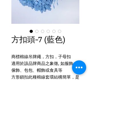
方扣頭-7 (藍色)
商標棉線吊牌繩，方扣，子母扣
適用於該品牌商品之象徵, 如服飾、
傢飾、包包、帽飾或食具等
方形鎖扣此種棉線套環結構簡單，是
市售商品使用最多最廣的標籤繩
Product Info
Square buckle方扣頭線套環
SPN-B7-7 方扣頭-藍色
Material: Nylon
Tel
(02)2694-1908