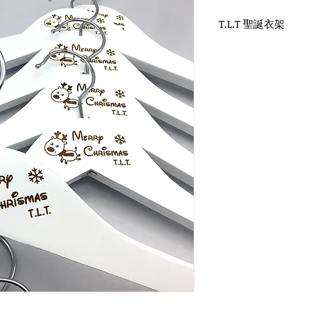
T.L.T 聖誕衣架
WH-010W 白木衣架
圓勾頭 / 單面雷射log
衣架尺寸：44x1.2cm