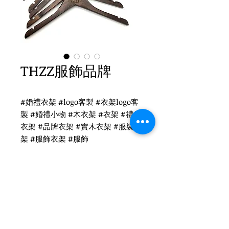
THZZ服飾品牌
#婚禮衣架 #logo客製 #衣架logo客
製 #婚禮小物 #木衣架 #衣架 #禮品
衣架 #品牌衣架 #實木衣架 #服裝衣
架 #服飾衣架 #服飾
THZZ衣架客製
WH-010 復古木衣架
圓勾頭 / 單面雷射logo
衣架尺寸：38x1.2cm
Tel
(02)2694-1908