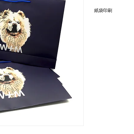
紙袋印刷
全開棉繩手提袋
尺寸：55x12x40cm