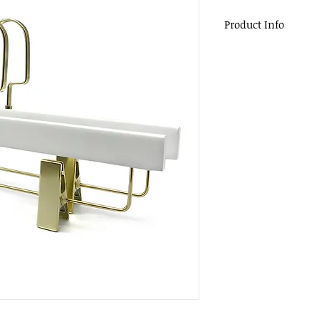
Product Info
材質：木頭、大平
尺寸：35x1.2cm
顏色：白色+金夾
掛勾：扁勾頭 / 
包裝：200pcs / c
適用：服飾店、商