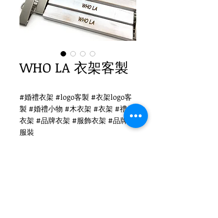
WHO LA 衣架客製
#婚禮衣架 #logo客製 #衣架logo客
製 #婚禮小物 #木衣架 #衣架 #禮品
衣架 #品牌衣架 #服飾衣架 #品牌 #
服裝
WHO LA衣架logo客製
WH-031WS 懷舊白木衣架
鎳色扁勾頭 / 單面雷射logo
衣架尺寸：38x1.2cm
Tel
(02)2694-1908