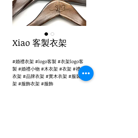
Xiao 客製衣架
#婚禮衣架 #logo客製 #衣架logo客
製 #婚禮小物 #木衣架 #衣架 #禮品
衣架 #品牌衣架 #實木衣架 #服裝衣
架 #服飾衣架 #服飾
Xiao衣架客製
WH-010 復古木衣架
圓勾頭 / 單面雷射logo
衣架尺寸：38x1.2cm
Tel
(02)2694-1908