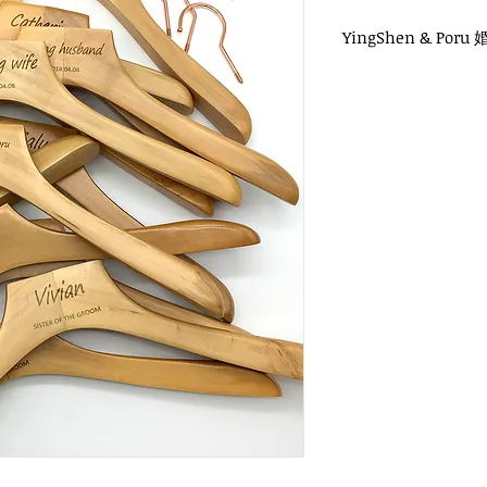
YingShen & Por
WH-017O 原木衣架
玫瑰金圓勾頭 / 單面雷
衣架尺寸：42x3cm