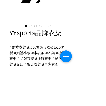
YYsports品牌衣架
#婚禮衣架 #logo客製 #衣架logo客
製 #婚禮小物 #木衣架 #衣架 #禮品
衣架 #品牌衣架 #服飾衣架 #民宿衣
架 #飯店 #飯店衣架 #車隊衣架
YYsports logo客製
WH-019N 未上漆木衣架
鎳色圓勾頭 / 單面雷射logo
衣架尺寸：44x1.2cm / 38x1.2cm
Tel
(02)2694-1908