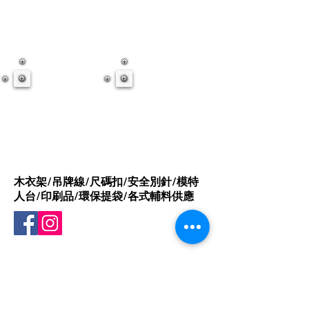
木衣架/吊牌線/尺碼扣/安全別針/模特
人台/印刷品/環保提袋/各式輔料供應