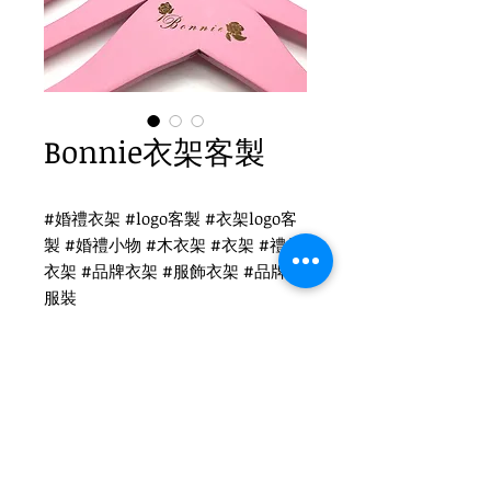
Bonnie衣架客製
#婚禮衣架 #logo客製 #衣架logo客
製 #婚禮小物 #木衣架 #衣架 #禮品
衣架 #品牌衣架 #服飾衣架 #品牌 #
服裝
Bonnie logo客製
WH-010P 粉紅色衣架
圓勾頭 / 單面雷射logo
衣架尺寸：38x1.2cm
Tel
(02)2694-1908