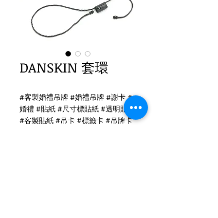
DANSKIN 套環
#客製婚禮吊牌 #婚禮吊牌 #謝卡 #
婚禮 #貼紙 #尺寸標貼紙 #透明貼紙
#客製貼紙 #吊卡 #標籤卡 #吊牌卡
#名片
套環客製
客製套環-灰色雙頭套環
尺寸：中間LOGO14*7mm
正反兩面LOGO打凸+上色
Tel
(02)2694-1908
右邊繩長8cm/左邊繩長15.5cm
Fax
(02)2694-9911