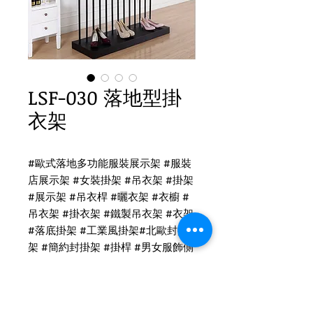
LSF-030 落地型掛
衣架
#
歐式落地多功能服裝展示架
#
服裝
店展示架
#
女裝掛架
#
吊衣架
#
掛架
#
展示架
#
吊衣桿
#
曬衣架
#
衣櫥
#
吊衣架
#
掛衣架
#
鐵製吊衣架
#
衣架
#
落底掛架
#
工業風掛架
#
北歐封掛
架
#
簡約封掛架
#
掛桿
#
男女服飾側
掛架
#
落地掛架
#
服飾落地展架
#
流
水台
#
中島架
#
正掛架