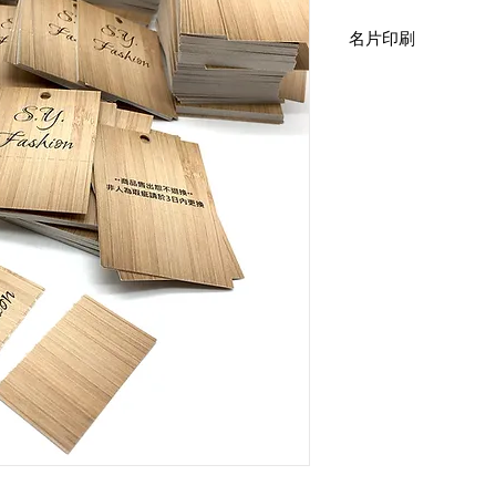
名片印刷
一級卡印刷
後加工：打孔+撕線
吊牌尺寸：6 x 4cm