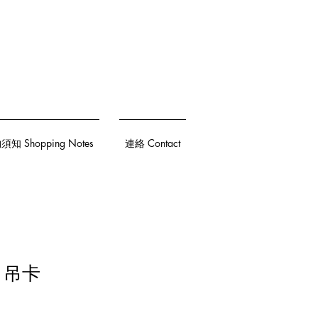
知 Shopping Notes
連絡 Contact
n 吊卡