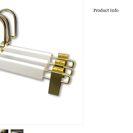
Product Info
材質：木頭、大平
尺寸：35x1.2cm
顏色：白木色
掛勾：扁勾頭 / 
包裝：200pcs / c
適用：服飾店、商