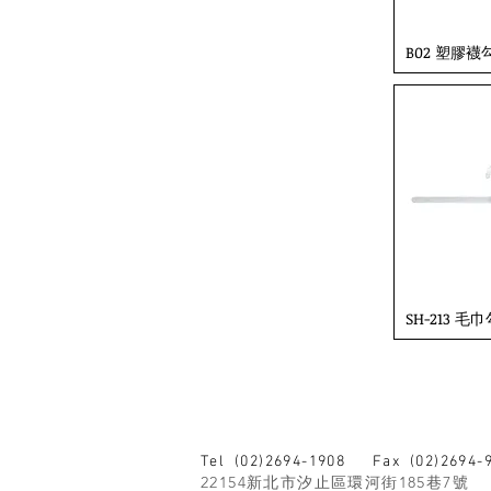
B02 塑膠襪
SH-213 毛
Tel (02)2694-1908
Fax (02)2694-
22154新北市汐止區環河街185巷7號