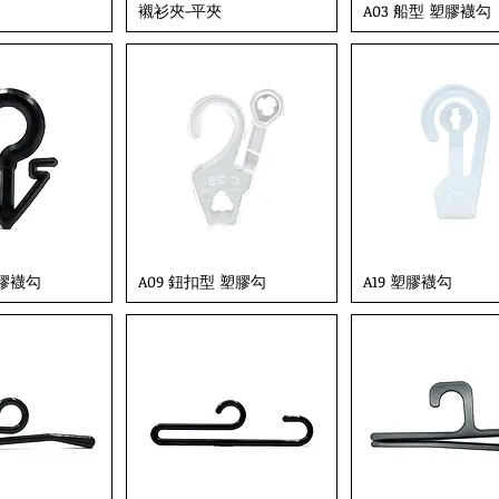
襯衫夾-平夾
A03 船型 塑膠襪勾
塑膠襪勾
A09 鈕扣型 塑膠勾
A19 塑膠襪勾