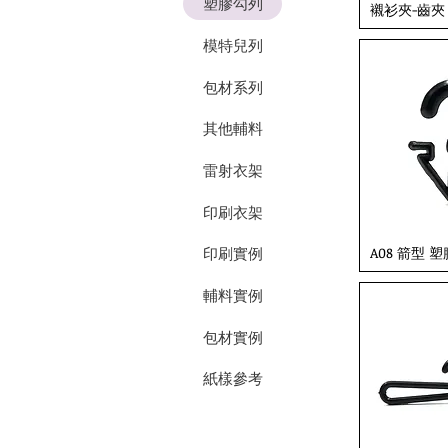
塑膠勾列
襯衫夾-齒夾
模特兒列
包材系列
其他輔料
雷射衣架
印刷衣架
A08 箭型 
印刷實例
輔料實例
包材實例
紙樣參考