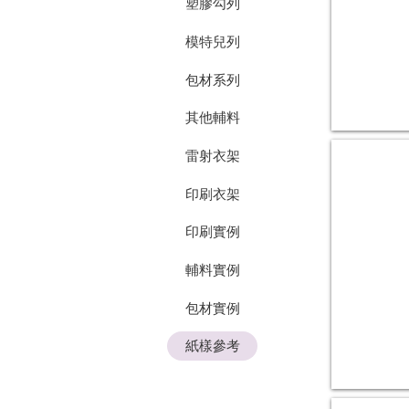
比
塑膠勾列
高
黏
模特兒列
度
貼
包材系列
紙
黏
性
其他輔料
更
強，
雷射衣架
彩色透明
表
上
面
印刷衣架
亮
帶
膜
有
無
光
印刷實例
背
澤
刀。
感，
輔料實例
具
顏
耐
色
包材實例
磨
飽
抗
和、
刮、
紙樣參考
印
撕
刷
不
效
破、
果
防