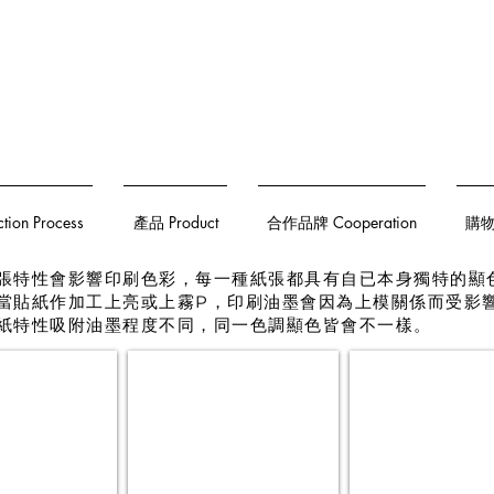
on Process
產品 Product
合作品牌 Cooperation
購物須
張特性會影響印刷色彩，每一種紙張都具有自已本身獨特的顯
當貼紙作加工上亮或上霧P，印刷油墨會因為上模關係而受影
紙特性吸附油墨程度不同，同一色調顯色皆會不一樣。
高黏度貼紙
上霧貼紙
亮
為
膜
高
+背
黏
刀。
貼
銅
紙