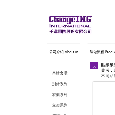
公司介紹 About us
製做流程 Producti
貼紙紙
參考，
吊牌套環
不同貼
別針系列
超黏貼紙
上
衣架系列
亮
膜
立架系列
+背
刀。