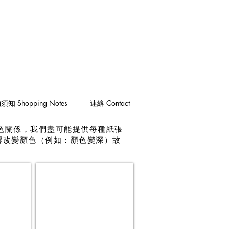
知 Shopping Notes
連絡 Contact
色關係，我們盡可能提供每種紙張
響改變顏色（例如：顏色變深）故
霧面貼紙+局部上光
為
高
黏
貼
紙